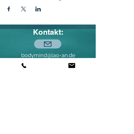
Kontakt:
bodymind@lao-an.de
© Andreas Brandl (2026)