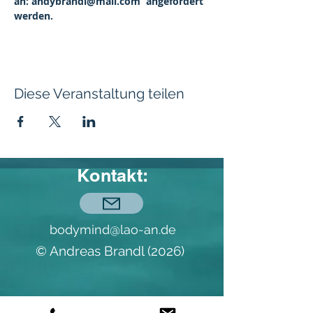
an: andybrandl@mail.com  angefordert 
werden.   
Diese Veranstaltung teilen
Kontakt:
bodymind@lao-an.de
© Andreas Brandl (2026)