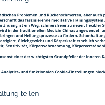
pädischen Problemen und Rückenschmerzen, aber auch 
erschafft das faszinierende meditative Trainingssystem
n Zhuang ist ein Weg, schmerzfreier zu neuer, flexibler 
wird in der traditionellen Medizin Chinas angewendet, 
u bringen und Heilungsprozesse zu fördern. Schonhaltu
rrigiert, Gleichgewicht und Körperkraft erheblich verbes
, Sensitivität, Körperwahrnehmung, Körperverständnis
msonst einer der wichtigsten Grundpfeiler der inneren K
r und Geist schnell in eine faszinierende Entwicklung.
Analytics- und funktionalen Cookie-Einstellungen block
werden wir Zhan Zhuang in der Tiefe üben (Körperkorrek
arüberhinaus wenden Sie in Form von sanften Partnerübu
und geistigen Zustände an.
ltung teilen
nkl. schriftl. Trainingsanleitung)