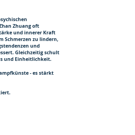
psychischen
 Zhan Zhuang oft
Stärke und innerer Kraft
um Schmerzen zu lindern,
ngstendenzen und
sert. Gleichzeitig schult
 und Einheitlichkeit.
ampfkünste - es stärkt
iert.
turen und innere bzw.
ngen spielerisch die