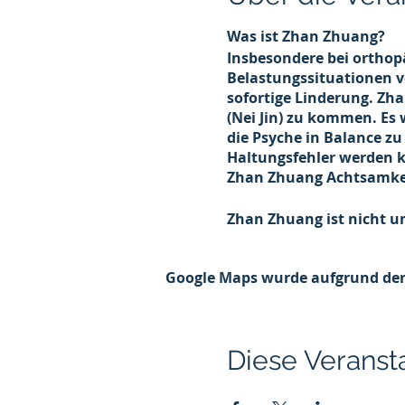
Was ist Zhan Zhuang?
Insbesondere bei ortho
Belastungssituationen v
sofortige Linderung. Zha
(Nei Jin) zu kommen. Es 
die Psyche in Balance z
Haltungsfehler werden ko
Zhan Zhuang Achtsamkeit
Zhan Zhuang ist nicht u
das Chi und bringt Körpe
Google Maps wurde aufgrund der 
In diesem Intensivkurs 
energetische Arbeit). D
erlernten körperlichen 
Diese Veransta
Teilnahmegebühr: 100,- (i